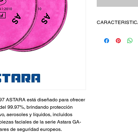
CARACTERISTIC
Eficiencia de filtr
Protección
: Contr
aceites.
Compatibilidad
: C
26-2G.
Certificación
: Apr
EN149:2001+A1:2
Tipo FFP3
: Prote
humos y aerosoles
Ofrece un nivel d
2097 ASTARA está diseñado para ofrecer
ón del 99.97%, brindando protección
vo, aerosoles y líquidos, incluidos
piezas faciales de la serie Astara GA-
ares de seguridad europeos.