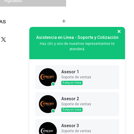
Agotado
AS
ación
: 99.97% de efectividad.
Asistencia en Línea - Soporte y Cotización
a polvo, aerosoles, líquidos y
Haz clic y uno de nuestros representantes te
atenderá.
ompatible con la serie Astara GA-
obado bajo la norma
010.
Asesor 1
cción contra la inhalación de polvo,
Soporte de ventas
 tóxicos.
Estoy en línea
e protección FPN 50.
Asesor 2
Soporte de ventas
Estoy en línea
Asesor 3
Soporte de ventas