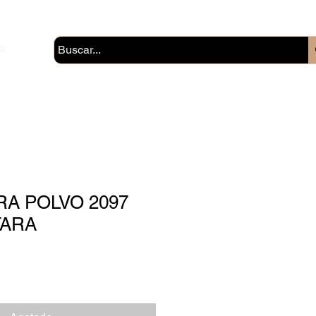
ER
RA POLVO 2097
TARA